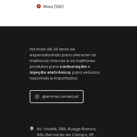
Wisa
(126)
Há mais de 20 anos se
especializando para oferecer as
melhoras marcas e os melhores
produtos para
carburação
e
injeção eletrônica
, para veículos
nacionais e importados.
@emme.comercial
Av. Vivaldi, 1186, Rudge Ramos,
São Bernardo do Campo, SP,