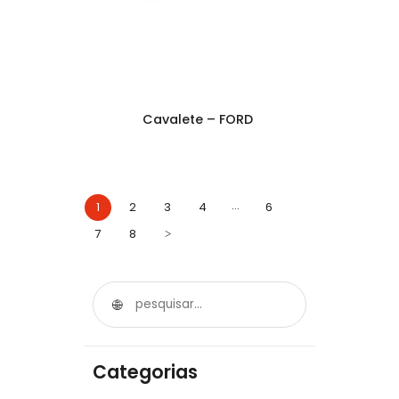
Cavalete – FORD
…
1
2
3
4
6
7
8
>
Categorias