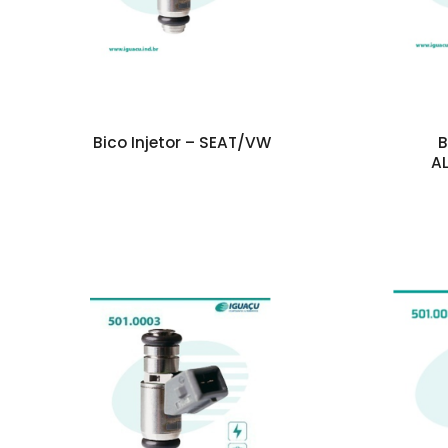
Bico Injetor – SEAT/VW
B
A