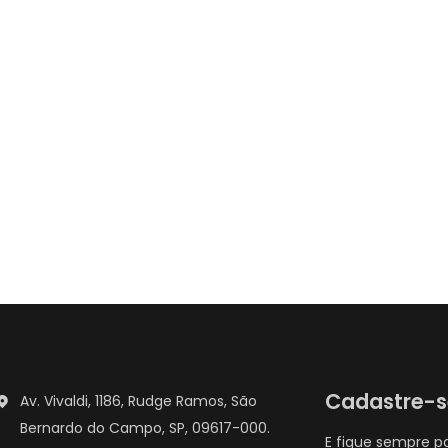
Cadastre-
Av. Vivaldi, 1186, Rudge Ramos, São
Bernardo do Campo, SP, 09617-000.
E fique sempre p