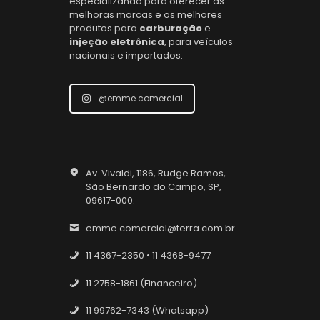
especializando para oferecer as
melhoras marcas e os melhores
produtos para
carburação
e
injeção eletrônica
, para veículos
nacionais e importados.
@emme.comercial
Av. Vivaldi, 1186, Rudge Ramos,
São Bernardo do Campo, SP,
09617-000.
emme.comercial@terra.com.br
11 4367-2350 • 11 4368-9477
11 2758-1861 (Financeiro)
11 99762-7343 (Whatsapp)