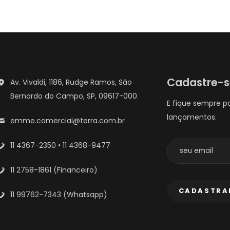
Cadastre-
Av. Vivaldi, 1186, Rudge Ramos, São
Bernardo do Campo, SP, 09617-000.
E fique sempre p
lançamentos.
emme.comercial@terra.com.br
11 4367-2350 • 11 4368-9477
11 2758-1861 (Financeiro)
11 99762-7343 (Whatsapp)