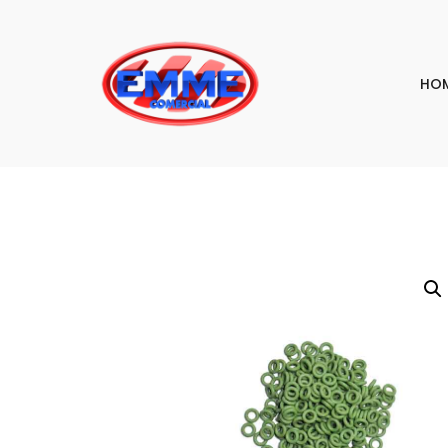
HO
PESQU