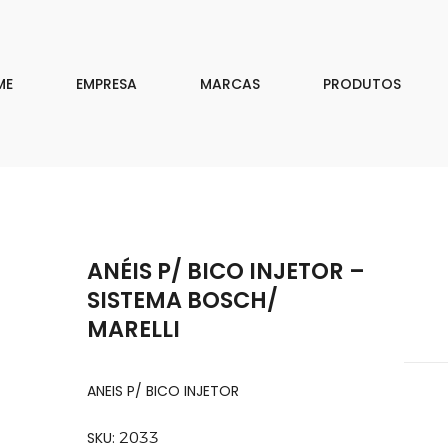
EMPRESA
MARCAS
ME
EMPRESA
MARCAS
PRODUTOS
PRODUTOS
DOWNLOAD
CONTATO
ANÉIS P/ BICO INJETOR –
ISAR
SISTEMA BOSCH/
MARELLI
ANEIS P/ BICO INJETOR
SKU:
2033