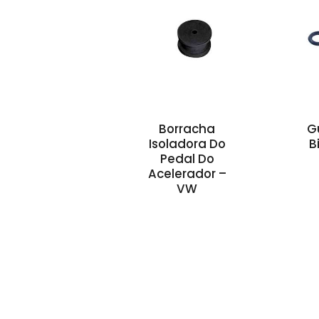
Borracha
G
Isoladora Do
B
Pedal Do
Acelerador –
VW