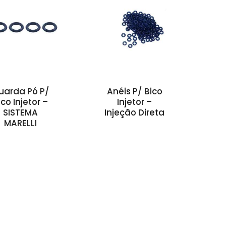
uarda Pó P/
Anéis P/ Bico
ico Injetor –
Injetor –
SISTEMA
Injeção Direta
MARELLI