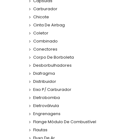
Cápsulas
Carburador
Chicote
Cinta De Airbag
Coletor
Combinado
Conectores
Corpo De Borboleta
Desborbulhadores
Diafragma
Distribuidor
Eixo P/ Carburador
Eletrobomba
Eletroválvula
Engrenagens
Flange Módulo De Combustível
Flautas
Fluxo De Ar