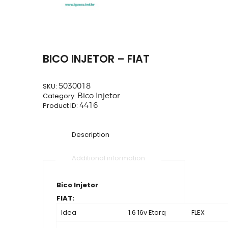
BICO INJETOR – FIAT
SKU:
5030018
Category:
Bico Injetor
Product ID:
4416
Description
Additional information
Bico Injetor
FIAT:
Idea
1.6 16v Etorq
FLEX