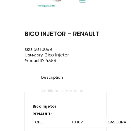
BICO INJETOR – RENAULT
SKU:
5010099
Category:
Bico Injetor
Product ID:
4388
Description
Additional information
Bico Injetor
RENAULT:
CLIO
1.0 16V
GASOLINA