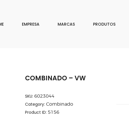
EMPRESA
MARCAS
ME
EMPRESA
MARCAS
PRODUTOS
PRODUTOS
DOWNLOAD
CONTATO
COMBINADO – VW
ISAR
SKU:
6023044
Category:
Combinado
Product ID:
5156