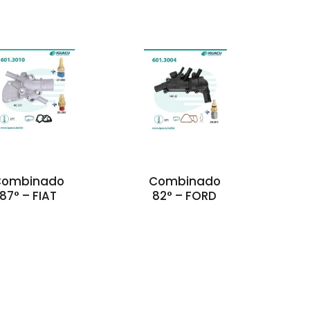
Combinado
Combinado
87° – FIAT
82° – FORD