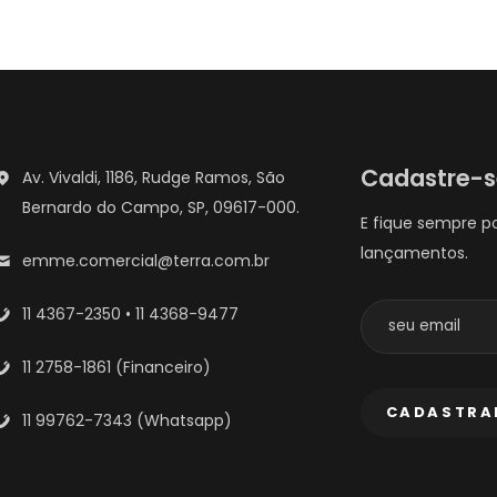
Cadastre-
Av. Vivaldi, 1186, Rudge Ramos, São
Bernardo do Campo, SP, 09617-000.
E fique sempre p
lançamentos.
emme.comercial@terra.com.br
11 4367-2350 • 11 4368-9477
11 2758-1861 (Financeiro)
11 99762-7343 (Whatsapp)