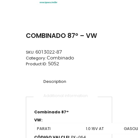
COMBINADO 87° – VW
SKU:
6013022-87
Category:
Combinado
Product ID:
5052
Description
Additional information
Combinado 87°
VW:
PARATI
1.0 16V AT
GASOL
CÓDIGO VALCLEI
: PK-064