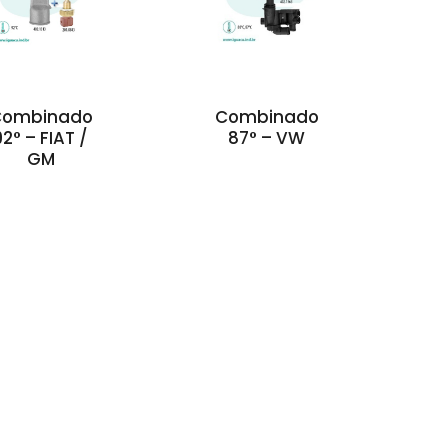
Combinado
Combinado
92° – FIAT /
87° – VW
GM