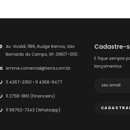
Cadastre-
Av. Vivaldi, 1186, Rudge Ramos, São
Bernardo do Campo, SP, 09617-000.
E fique sempre p
lançamentos.
emme.comercial@terra.com.br
11 4367-2350 • 11 4368-9477
11 2758-1861 (Financeiro)
11 99762-7343 (Whatsapp)