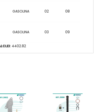
GASOLINA
02
08
GASOLINA
03
09
LCLEI
: 4402.82