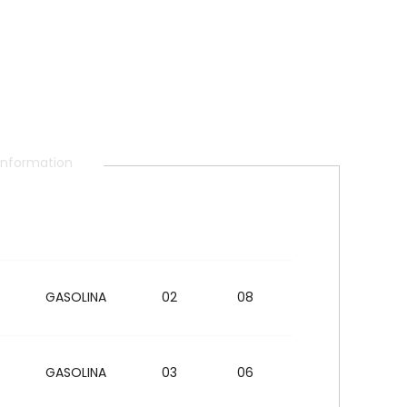
 information
GASOLINA
02
08
GASOLINA
03
06