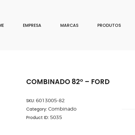
EMPRESA
MARCAS
ME
EMPRESA
MARCAS
PRODUTOS
PRODUTOS
DOWNLOAD
CONTATO
COMBINADO 82° – FORD
ISAR
SKU:
6013005-82
Category:
Combinado
Product ID:
5035