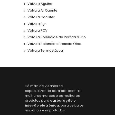
Válvula Agulha
Válvula Ar Quente
Válvula Canister
Válvula Egr
Válvula PCV
Válvula Solenoide de Partida à Frio
Válvula Solenoide Pressão Óleo
Válvula Termostática
Há mais de 20 anos se
especializando para oferecer as
melhoras marcas e os melhores
produtos para
carburação
e
injeção eletrônica
, para veículos
nacionais e importados.