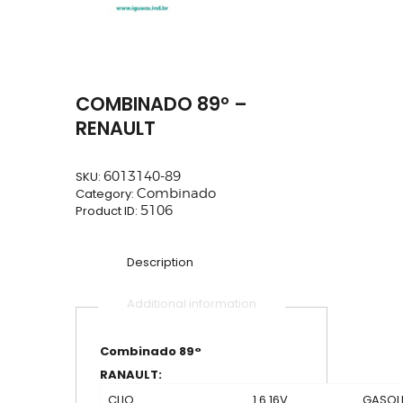
COMBINADO 89° –
RENAULT
SKU:
6013140-89
Category:
Combinado
Product ID:
5106
Description
Additional information
Combinado 89°
RANAULT:
CLIO
1.6 16V
GASOL