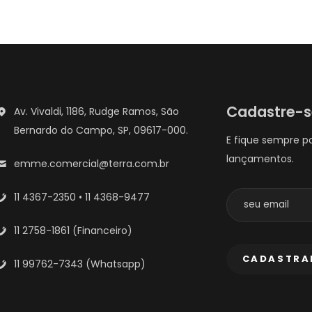
Cadastre-
Av. Vivaldi, 1186, Rudge Ramos, São
Bernardo do Campo, SP, 09617-000.
E fique sempre p
lançamentos.
emme.comercial@terra.com.br
11 4367-2350 • 11 4368-9477
11 2758-1861 (Financeiro)
11 99762-7343 (Whatsapp)