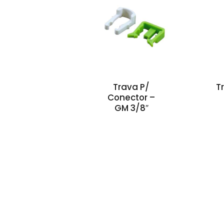
Trava P/
T
Conector –
GM 3/8″