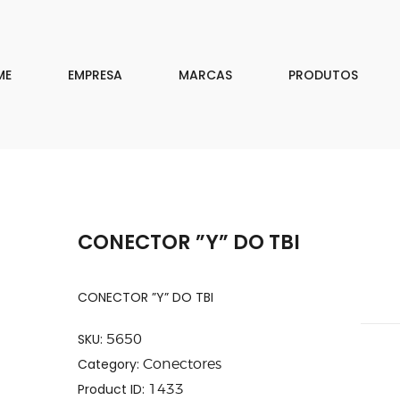
EMPRESA
MARCAS
ME
EMPRESA
MARCAS
PRODUTOS
PRODUTOS
DOWNLOAD
CONTATO
CONECTOR ”Y” DO TBI
ISAR
CONECTOR ”Y” DO TBI
SKU:
5650
Category:
Conectores
Product ID:
1433