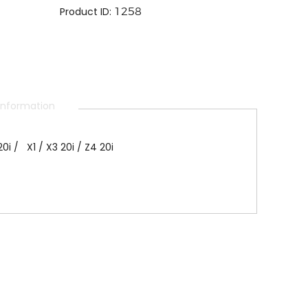
Product ID:
1258
 information
420i / X1 / X3 20i / Z4 20i