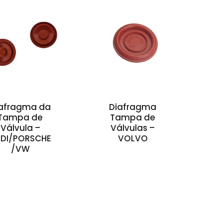
afragma da
Diafragma
Tampa de
Tampa de
Válvula –
Válvulas –
DI/PORSCHE
VOLVO
/VW