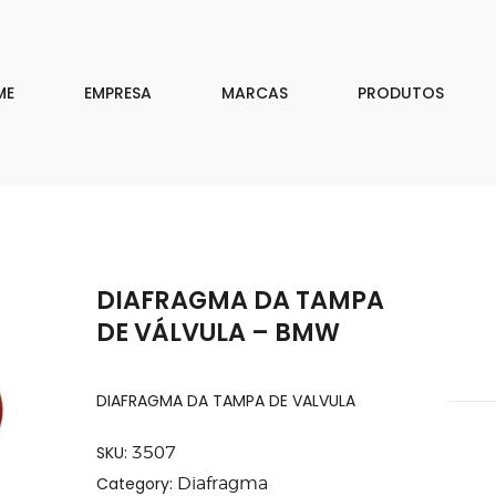
EMPRESA
MARCAS
ME
EMPRESA
MARCAS
PRODUTOS
PRODUTOS
DOWNLOAD
CONTATO
DIAFRAGMA DA TAMPA
ISAR
DE VÁLVULA – BMW
DIAFRAGMA DA TAMPA DE VALVULA
SKU:
3507
Category:
Diafragma