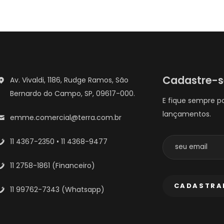
Cadastre-
Av. Vivaldi, 1186, Rudge Ramos, São
Bernardo do Campo, SP, 09617-000.
E fique sempre p
lançamentos.
emme.comercial@terra.com.br
11 4367-2350 • 11 4368-9477
11 2758-1861 (Financeiro)
11 99762-7343 (Whatsapp)