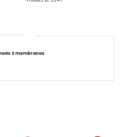
 information
mado
2 membranas