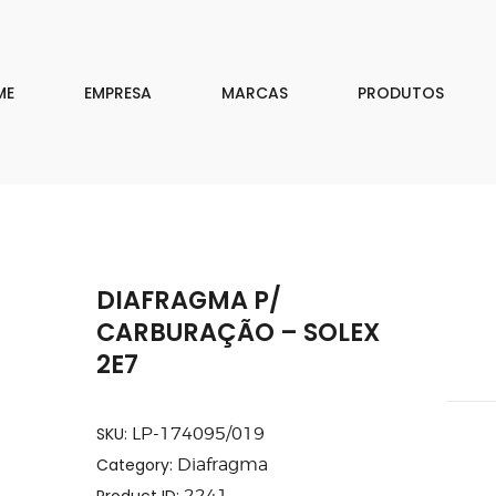
EMPRESA
MARCAS
ME
EMPRESA
MARCAS
PRODUTOS
PRODUTOS
DOWNLOAD
CONTATO
DIAFRAGMA P/
ISAR
CARBURAÇÃO – SOLEX
2E7
SKU:
LP-174095/019
Category:
Diafragma
Product ID:
2241