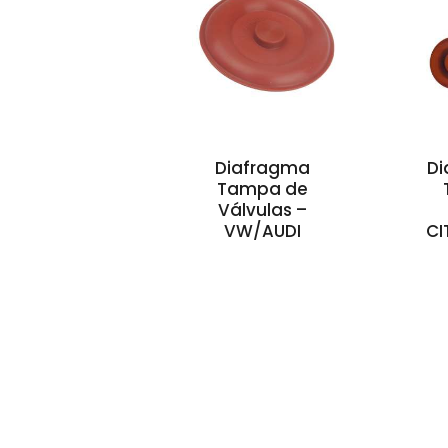
Diafragma
Di
Tampa de
Válvulas –
VW/AUDI
CI