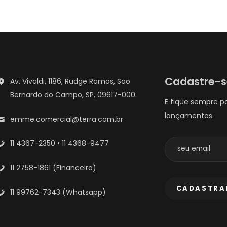
Cadastre-
Av. Vivaldi, 1186, Rudge Ramos, São
Bernardo do Campo, SP, 09617-000.
E fique sempre p
lançamentos.
emme.comercial@terra.com.br
11 4367-2350 • 11 4368-9477
11 2758-1861 (Financeiro)
11 99762-7343 (Whatsapp)