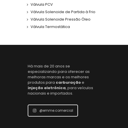
Válvula PCV
Válvula Solenoide de Partida à Frio
Válvula Solenoide Pressão Óleo
Válvula Termostática
Há mais de 20 anos se
especializando para oferecer as
melhoras marcas e os melhores
produtos para
carburação
e
injeção eletrônica
, para veículos
nacionais e importados.
@emme.comercial