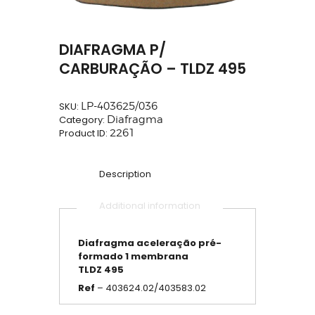
DIAFRAGMA P/
CARBURAÇÃO – TLDZ 495
SKU:
LP-403625/036
Category:
Diafragma
Product ID:
2261
Description
Additional information
Diafragma
aceleração
pré-
formado
1 membrana
TLDZ 495
Ref
– 403624.02/403583.02