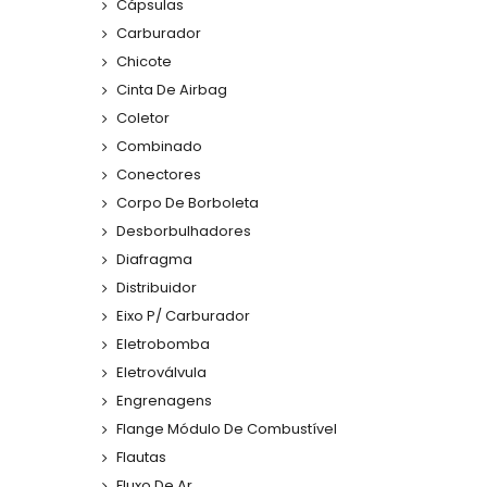
Cápsulas
Carburador
Chicote
Cinta De Airbag
Coletor
Combinado
Conectores
Corpo De Borboleta
Desborbulhadores
Diafragma
Distribuidor
Eixo P/ Carburador
Eletrobomba
Eletroválvula
Engrenagens
Flange Módulo De Combustível
Flautas
Fluxo De Ar