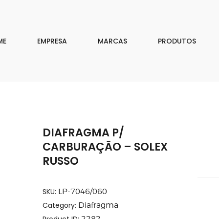
EMPRESA
MARCAS
ME
EMPRESA
MARCAS
PRODUTOS
PRODUTOS
DOWNLOAD
CONTATO
DIAFRAGMA P/
ISAR
CARBURAÇÃO – SOLEX
RUSSO
SKU:
LP-7046/060
Category:
Diafragma
Product ID:
2282