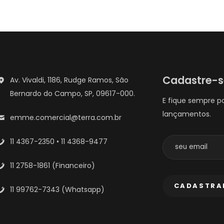
Cadastre-
Av. Vivaldi, 1186, Rudge Ramos, São
Bernardo do Campo, SP, 09617-000.
E fique sempre p
lançamentos.
emme.comercial@terra.com.br
11 4367-2350 • 11 4368-9477
11 2758-1861 (Financeiro)
11 99762-7343 (Whatsapp)