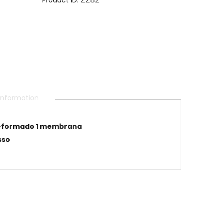
 information
-formado
1 membrana
sso