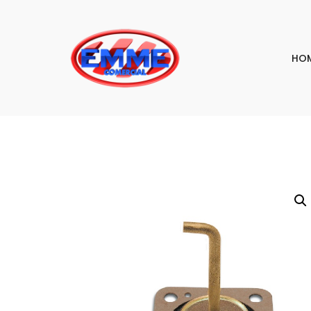
HO
PESQU