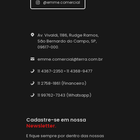
@emme.comercial
Av. Vivaldi, 1186, Rudge Ramos,
São Bernardo do Campo, SP,
09617-000.
emme.comercial@terra.com.br
11 4367-2350 • 11 4368-9477
11 2758-1861 (Financeiro)
11 99762-7343 (Whatsapp)
Cadastre-se em nossa
Newsletter.
E fique sempre por dentro das nossas