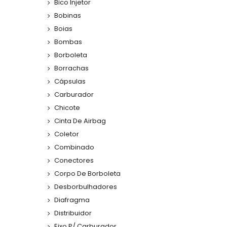
Bico Injetor
Bobinas
Boias
Bombas
Borboleta
Borrachas
Cápsulas
Carburador
Chicote
Cinta De Airbag
Coletor
Combinado
Conectores
Corpo De Borboleta
Desborbulhadores
Diafragma
Distribuidor
Eixo P/ Carburador