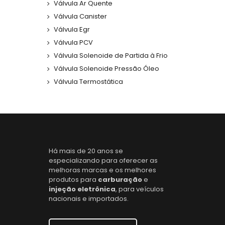
Válvula Ar Quente
Válvula Canister
Válvula Egr
Válvula PCV
Válvula Solenoide de Partida à Frio
Válvula Solenoide Pressão Óleo
Válvula Termostática
Há mais de 20 anos se
especializando para oferecer as
melhoras marcas e os melhores
produtos para
carburação
e
injeção eletrônica
, para veículos
nacionais e importados.