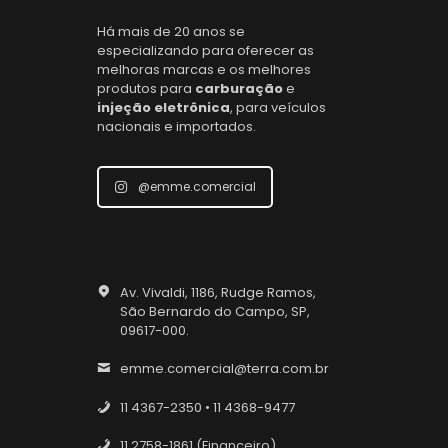
Há mais de 20 anos se
especializando para oferecer as
melhoras marcas e os melhores
produtos para
carburação
e
injeção eletrônica
, para veículos
nacionais e importados.
@emme.comercial
Av. Vivaldi, 1186, Rudge Ramos,
São Bernardo do Campo, SP,
09617-000.
emme.comercial@terra.com.br
11 4367-2350 • 11 4368-9477
11 2758-1861 (Financeiro)