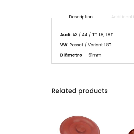
Description
Additional
Audi:
A3 / A4 / TT 1.8, 1.8T
VW
: Passat / Variant 1.8T
Diâmetro
– 61mm
Related products