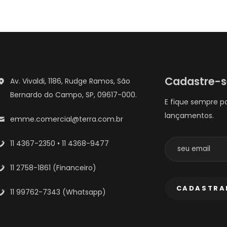
Cadastre-
Av. Vivaldi, 1186, Rudge Ramos, São
Bernardo do Campo, SP, 09617-000.
E fique sempre p
lançamentos.
emme.comercial@terra.com.br
11 4367-2350 • 11 4368-9477
11 2758-1861 (Financeiro)
11 99762-7343 (Whatsapp)