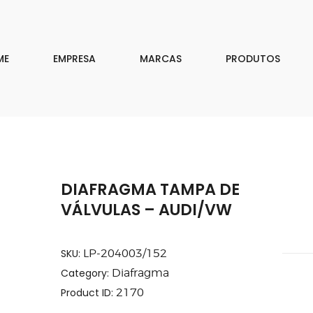
EMPRESA
MARCAS
ME
EMPRESA
MARCAS
PRODUTOS
PRODUTOS
DOWNLOAD
CONTATO
DIAFRAGMA TAMPA DE
ISAR
VÁLVULAS – AUDI/VW
SKU:
LP-204003/152
Category:
Diafragma
Product ID:
2170