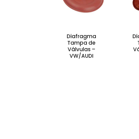
Diafragma
Di
Tampa de
Válvulas –
Vá
VW/AUDI