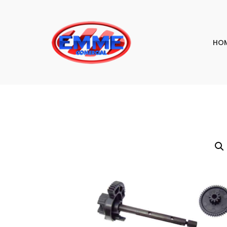
HO
PESQU