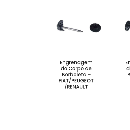
Engrenagem
E
do Corpo de
d
Borboleta –
B
FIAT/PEUGEOT
/RENAULT