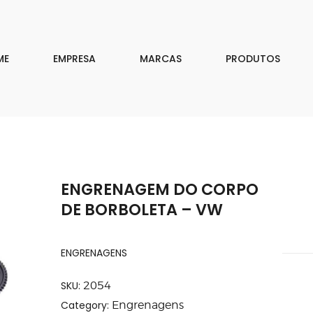
EMPRESA
MARCAS
ME
EMPRESA
MARCAS
PRODUTOS
PRODUTOS
DOWNLOAD
CONTATO
ENGRENAGEM DO CORPO
ISAR
DE BORBOLETA – VW
ENGRENAGENS
SKU:
2054
Category:
Engrenagens