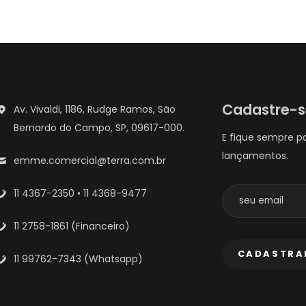
Cadastre-
Av. Vivaldi, 1186, Rudge Ramos, São
Bernardo do Campo, SP, 09617-000.
E fique sempre p
lançamentos.
emme.comercial@terra.com.br
11 4367-2350 • 11 4368-9477
11 2758-1861 (Financeiro)
11 99762-7343 (Whatsapp)