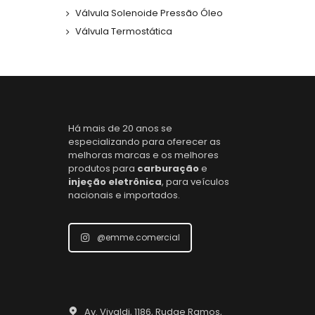
Válvula Solenoide Pressão Óleo
Válvula Termostática
Há mais de 20 anos se
especializando para oferecer as
melhoras marcas e os melhores
produtos para
carburação
e
injeção eletrônica
, para veículos
nacionais e importados.
@emme.comercial
Av. Vivaldi, 1186, Rudge Ramos,