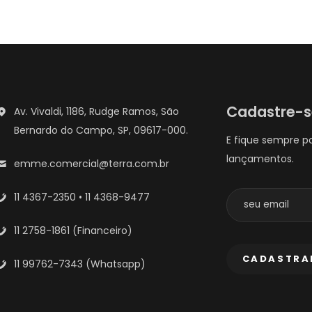
Cadastre-
Av. Vivaldi, 1186, Rudge Ramos, São
Bernardo do Campo, SP, 09617-000.
E fique sempre p
lançamentos.
emme.comercial@terra.com.br
11 4367-2350 • 11 4368-9477
11 2758-1861 (Financeiro)
11 99762-7343 (Whatsapp)