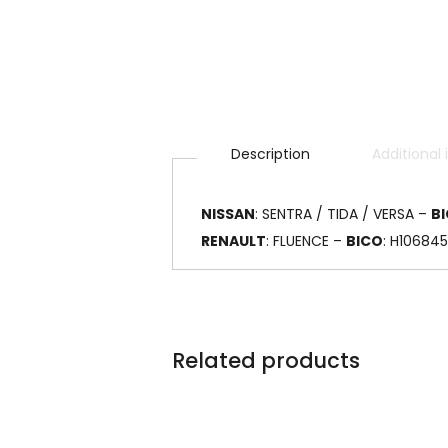
Description
Additional
NISSAN
: SENTRA / TIDA / VERSA –
B
RENAULT
: FLUENCE –
BICO
: H106845
Related products