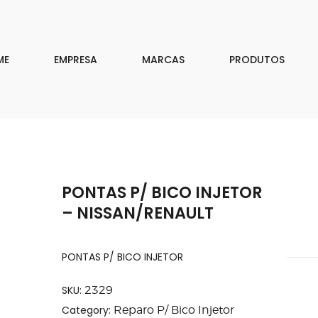
EMPRESA
MARCAS
ME
EMPRESA
MARCAS
PRODUTOS
PRODUTOS
DOWNLOAD
CONTATO
PONTAS P/ BICO INJETOR
ISAR
– NISSAN/RENAULT
PONTAS P/ BICO INJETOR
SKU:
2329
Category:
Reparo P/ Bico Injetor