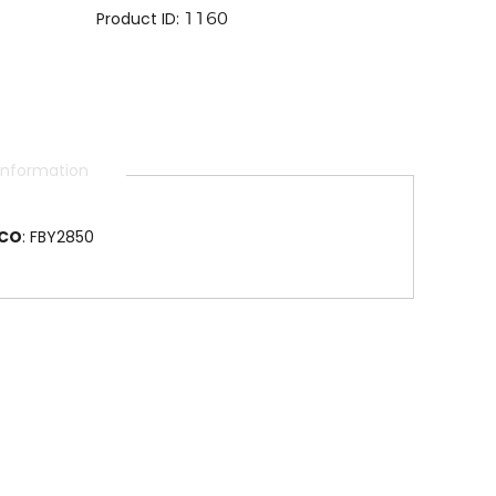
Product ID:
1160
 information
ICO
: FBY2850