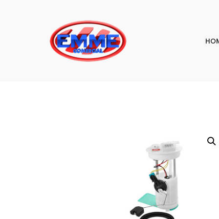
HO
PESQU