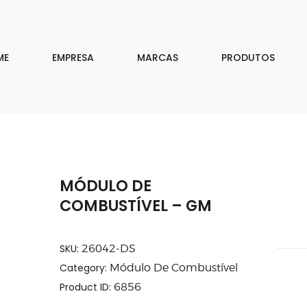
EMPRESA
MARCAS
ME
EMPRESA
MARCAS
PRODUTOS
PRODUTOS
DOWNLOAD
CONTATO
MÓDULO DE
ISAR
COMBUSTÍVEL – GM
SKU:
26042-DS
Category:
Módulo De Combustível
Product ID:
6856