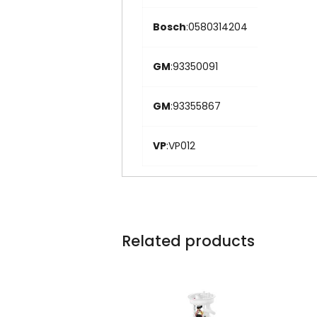
Bosch
:0580314204
GM
:93350091
GM
:93355867
VP
:VP012
Related products