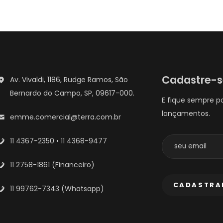
Cadastre-
Av. Vivaldi, 1186, Rudge Ramos, São
Bernardo do Campo, SP, 09617-000.
E fique sempre p
lançamentos.
emme.comercial@terra.com.br
11 4367-2350 • 11 4368-9477
11 2758-1861 (Financeiro)
11 99762-7343 (Whatsapp)