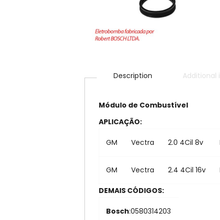
Description
Additional
Módulo de Combustível
APLICAÇÃO:
GM
Vectra
2.0 4Cil 8v
GM
Vectra
2.4 4Cil 16v
DEMAIS CÓDIGOS:
Bosch
:0580314203