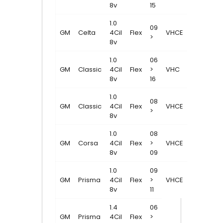
8v
15
1.0
09
GM
Celta
4Cil
Flex
VHCE
>
8v
1.0
06
GM
Classic
4Cil
Flex
>
VHC
8v
16
1.0
08
GM
Classic
4Cil
Flex
VHCE
>
8v
1.0
08
GM
Corsa
4Cil
Flex
>
VHCE
8v
09
1.0
09
GM
Prisma
4Cil
Flex
>
VHCE
8v
11
1.4
06
GM
Prisma
4Cil
Flex
>