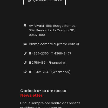
@emme.comercial
Av. Vivaldi, 1186, Rudge Ramos,
São Bernardo do Campo, SP,
09617-000.
emme.comercial@terra.com.br
11 4367-2350 • 11 4368-9477
11 2758-1861 (Financeiro)
11 99762-7343 (Whatsapp)
Cadastre-se em nossa
Newsletter.
E fique sempre por dentro das nossas
novidades e lançamentos.