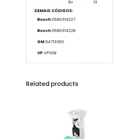
8v
13
DEMAIS CÓDIGOS:
Bosch
:0580314227
Bosch
:0580314226
GM
:94713360
VP
:VP008
Related products