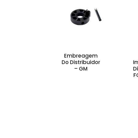
Embreagem
Do Distribuidor
I
– GM
D
F