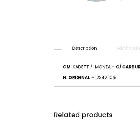
Description
Additional
GM
: KADETT / MONZA –
C/ CARBU
N. ORIGINAL
– 1234211019
Related products