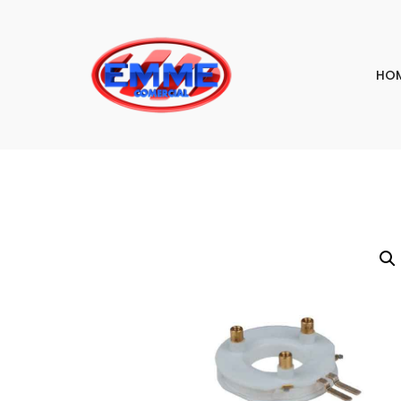
HO
PESQU