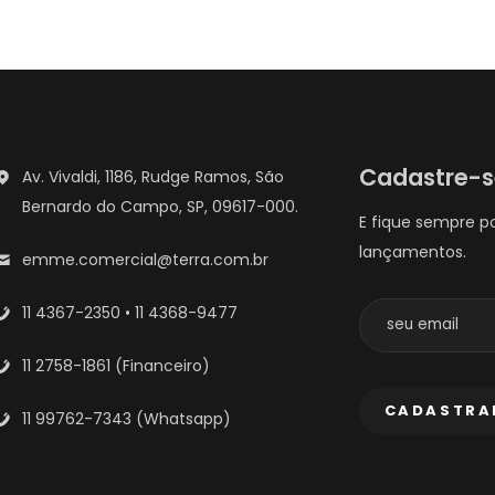
Cadastre-
Av. Vivaldi, 1186, Rudge Ramos, São
Bernardo do Campo, SP, 09617-000.
E fique sempre p
lançamentos.
emme.comercial@terra.com.br
11 4367-2350 • 11 4368-9477
11 2758-1861 (Financeiro)
11 99762-7343 (Whatsapp)