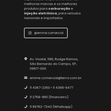
melhoras marcas e os melhores
produtos para
carburação
e
injeção eletrônica
, para veículos
nacionais e importados.
@emme.comercial
Av. Vivaldi, 1186, Rudge Ramos,
São Bernardo do Campo, SP,
09617-000.
emme.comercial@terra.com.br
11 4367-2350 • 11 4368-9477
11 2758-1861 (Financeiro)
11 99762-7343 (Whatsapp)