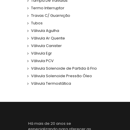
Tampa De Válvulas
Termo Interruptor
Travas C/ Guarnição
Tubos
Válvula Agulha
Válvula Ar Quente
Válvula Canister
Válvula Egr
Válvula PCV
Válvula Solenoide de Partida à Frio
Válvula Solenoide Pressão Óleo
Válvula Termostática
Há mais de 20 anos se
especializando para oferecer as