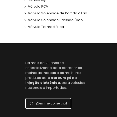
Válvula PCV
Válvula Solenoide de Partida à Frio
Válvula Solenoide Pressão Óleo
Válvula Termostática
Há mais de 20 anos se
especializando para oferecer as
melhoras marcas e os melhores
produtos para
carburação
e
injeção eletrônica
, para veículos
nacionais e importados.
@emme.comercial