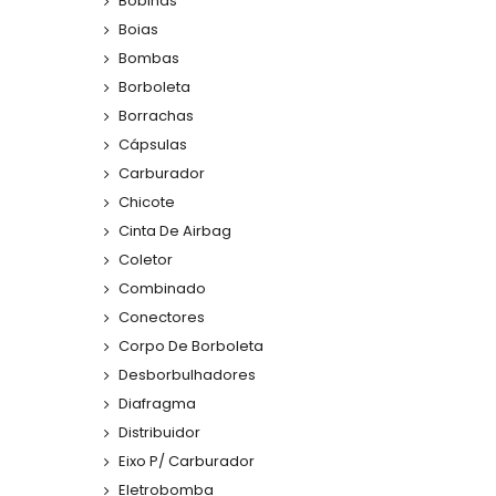
Bobinas
Boias
Bombas
Borboleta
Borrachas
Cápsulas
Carburador
Chicote
Cinta De Airbag
Coletor
Combinado
Conectores
Corpo De Borboleta
Desborbulhadores
Diafragma
Distribuidor
Eixo P/ Carburador
Eletrobomba