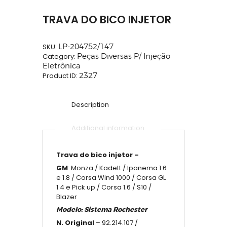
TRAVA DO BICO INJETOR
SKU:
LP-204752/147
Category:
Peças Diversas P/ Injeção
Eletrônica
Product ID:
2327
Description
Additional information
Trava do bico injetor –
GM
: Monza / Kadett / Ipanema 1.6
e 1.8 / Corsa Wind 1000 / Corsa GL
1.4 e Pick up / Corsa 1.6 / S10 /
Blazer
Modelo: Sistema Rochester
N. Original
– 92.214.107 /