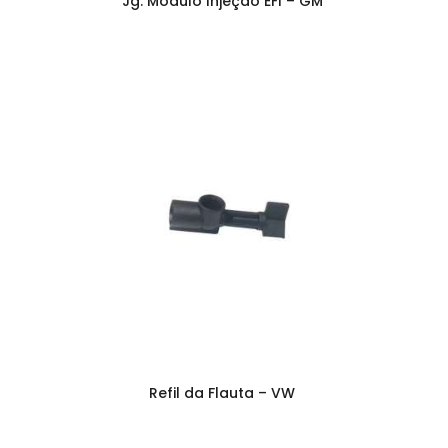
Jg. Módulo Injeção EFI – GM
Refil da Flauta – VW