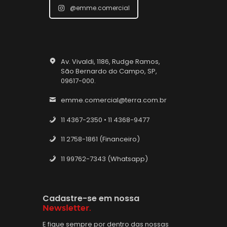
@emme.comercial
Av. Vivaldi, 1186, Rudge Ramos,
São Bernardo do Campo, SP,
09617-000.
emme.comercial@terra.com.br
11 4367-2350 • 11 4368-9477
11 2758-1861 (Financeiro)
11 99762-7343 (Whatsapp)
Cadastre-se em nossa
Newsletter.
E fique sempre por dentro das nossas