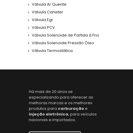
Válvula Ar Quente
Válvula Canister
Válvula Egr
Válvula PCV
Válvula Solenoide de Partida à Frio
Válvula Solenoide Pressão Óleo
Válvula Termostática
Há mais de 20 anos se
especializando para oferecer as
melhoras marcas e os melhores
produtos para
carburação
e
injeção eletrônica
, para veículos
nacionais e importados.