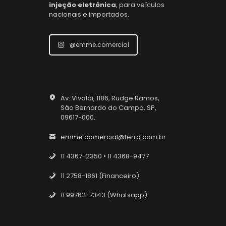
injeção eletrônica
, para veículos
nacionais e importados.
@emme.comercial
Av. Vivaldi, 1186, Rudge Ramos,
São Bernardo do Campo, SP,
09617-000.
emme.comercial@terra.com.br
11 4367-2350 • 11 4368-9477
11 2758-1861 (Financeiro)
11 99762-7343 (Whatsapp)