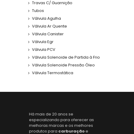
Travas C/ Guarnição
Tubos
Válvula Agulha
Válvula Ar Quente
Válvula Canister
Válvula Egr
Válvula PCV
Válvula Solenoide de Partida à Frio
Válvula Solenoide Pressão Óleo
Válvula Termostática
Há mais de 20 anos se
especializando para oferecer as
melhoras marcas e os melhores
produtos para
carburação
e