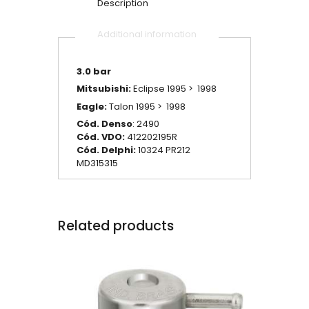
Description
Additional information
3.0 bar
Mitsubishi:
Eclipse 1995 > 1998
Eagle:
Talon 1995 > 1998
Cód. Denso
: 2490
Cód. VDO:
412202195R
Cód. Delphi:
10324 PR212
MD315315
Related products