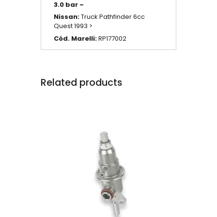
3.0 bar –
Nissan:
Truck Pathfinder 6cc
Quest 1993 >
Cód. Marelli:
RP177002
Related products