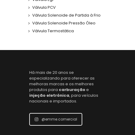
Válvula PCV
Válvula Solenoide de Partida à Frio
Válvula Solenoide Pressão Óleo
Válvula Termostática
Há mais de 20 anos se
especializando para oferecer as
melhoras marcas e os melhores
produtos para
carburação
e
injeção eletrônica
, para veículos
nacionais e importados.
@emme.comercial