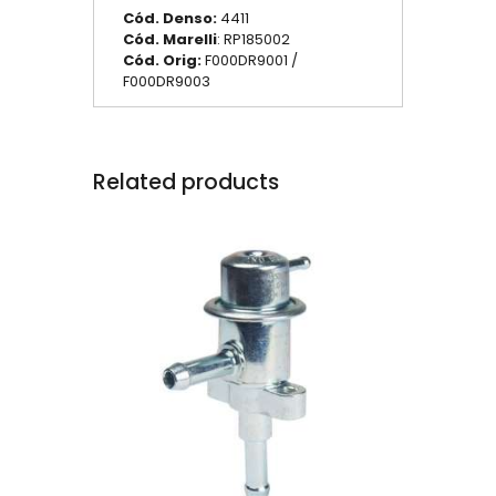
Cód. Denso:
4411
Cód. Marelli
: RP185002
Cód. Orig:
F000DR9001 /
F000DR9003
Related products