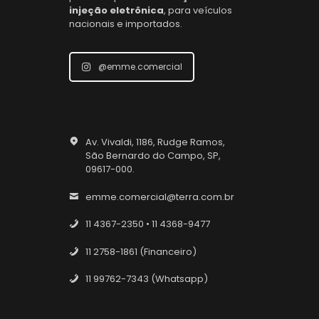
injeção eletrônica
, para veículos
nacionais e importados.
@emme.comercial
Av. Vivaldi, 1186, Rudge Ramos,
São Bernardo do Campo, SP,
09617-000.
emme.comercial@terra.com.br
11 4367-2350 • 11 4368-9477
11 2758-1861 (Financeiro)
11 99762-7343 (Whatsapp)