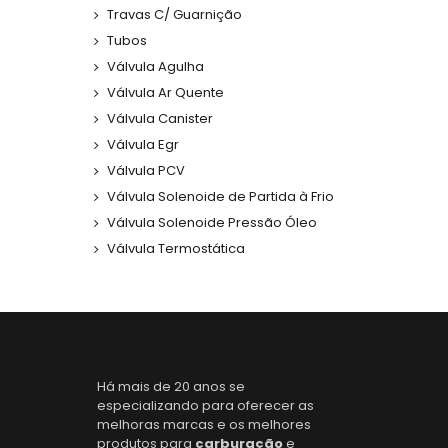
Travas C/ Guarnição
Tubos
Válvula Agulha
Válvula Ar Quente
Válvula Canister
Válvula Egr
Válvula PCV
Válvula Solenoide de Partida à Frio
Válvula Solenoide Pressão Óleo
Válvula Termostática
Há mais de 20 anos se
especializando para oferecer as
melhoras marcas e os melhores
produtos para
carburação
e