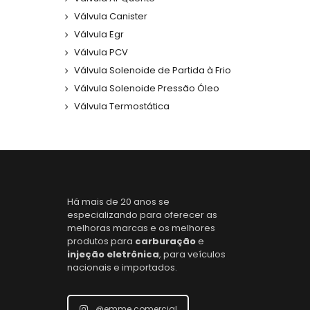
Válvula Canister
Válvula Egr
Válvula PCV
Válvula Solenoide de Partida à Frio
Válvula Solenoide Pressão Óleo
Válvula Termostática
Há mais de 20 anos se
especializando para oferecer as
melhoras marcas e os melhores
produtos para
carburação
e
injeção eletrônica
, para veículos
nacionais e importados.
@emme.comercial