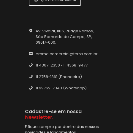
Av. Vivaldi, 1186, Rudge Ramos,
São Bernardo do Campo, SP,
09617-000.
emme.comercial@terra.com.br
11 4367-2350 • 11 4368-9477
11 2758-1861 (Financeiro)
11 99762-7343 (Whatsapp)
Cadastre-se em nossa
Newsletter.
E fique sempre por dentro das nossas
novidades e lançamentos.