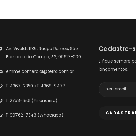
Cadastre-
Av. Vivaldi, 1186, Rudge Ramos, São
Bernardo do Campo, SP, 09617-000.
E fique sempre p
lançamentos.
emme.comercial@terra.com.br
11 4367-2350 • 11 4368-9477
11 2758-1861 (Financeiro)
11 99762-7343 (Whatsapp)