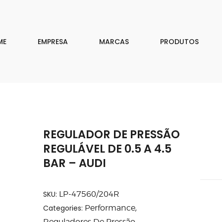
EMPRESA
MARCAS
ME
EMPRESA
MARCAS
PRODUTOS
PRODUTOS
DOWNLOAD
CONTATO
REGULADOR DE PRESSÃO
ISAR
REGULÁVEL DE 0.5 A 4.5
BAR – AUDI
SKU:
LP-47560/204R
Categories:
Performance
,
Reguladores De Pressão