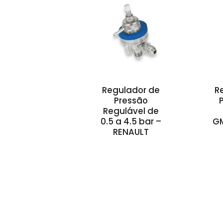
Regulador de
R
Pressão
Regulável de
0.5 a 4.5 bar –
G
RENAULT