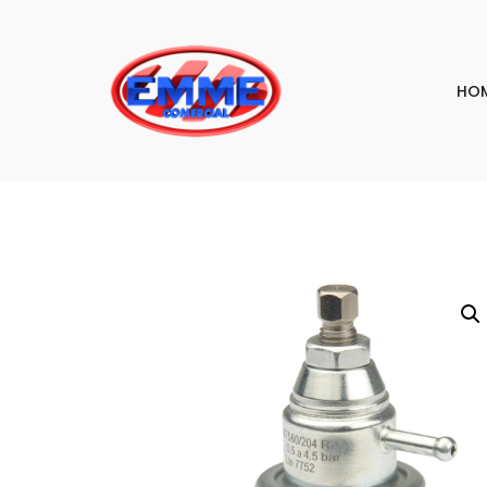
HO
PESQU