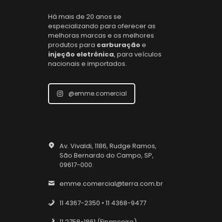
Há mais de 20 anos se
especializando para oferecer as
melhoras marcas e os melhores
produtos para
carburação
e
injeção eletrônica
, para veículos
nacionais e importados.
@emme.comercial
Av. Vivaldi, 1186, Rudge Ramos,
São Bernardo do Campo, SP,
09617-000.
emme.comercial@terra.com.br
11 4367-2350 • 11 4368-9477
11 2758-1861 (Financeiro)