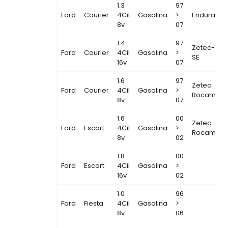
1.3
97
Ford
Courier
4Cil
Gasolina
>
Endura
8v
07
1.4
97
Zetec-
Ford
Courier
4Cil
Gasolina
>
SE
16v
07
1.6
97
Zetec
Ford
Courier
4Cil
Gasolina
>
Rocam
8v
07
1.6
00
Zetec
Ford
Escort
4Cil
Gasolina
>
Rocam
8v
02
1.8
00
Ford
Escort
4Cil
Gasolina
>
16v
02
1.0
96
Ford
Fiesta
4Cil
Gasolina
>
8v
06