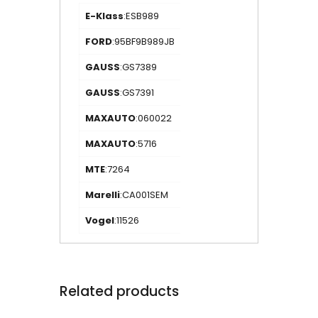
E-Klass
:ESB989
FORD
:95BF9B989JB
GAUSS
:GS7389
GAUSS
:GS7391
MAXAUTO
:060022
MAXAUTO
:5716
MTE
:7264
Marelli
:CA001SEM
Vogel
:11526
Related products