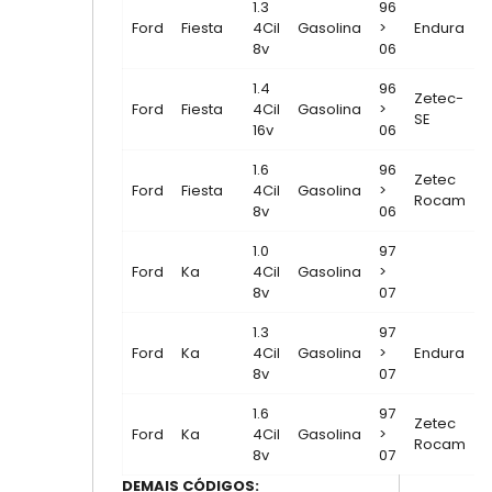
1.3
96
Ford
Fiesta
4Cil
Gasolina
>
Endura
8v
06
1.4
96
Zetec-
Ford
Fiesta
4Cil
Gasolina
>
SE
16v
06
1.6
96
Zetec
Ford
Fiesta
4Cil
Gasolina
>
Rocam
8v
06
1.0
97
Ford
Ka
4Cil
Gasolina
>
8v
07
1.3
97
Ford
Ka
4Cil
Gasolina
>
Endura
8v
07
1.6
97
Zetec
Ford
Ka
4Cil
Gasolina
>
Rocam
8v
07
DEMAIS CÓDIGOS: