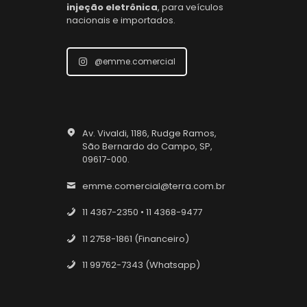
injeção eletrônica
, para veículos
nacionais e importados.
@emme.comercial
Av. Vivaldi, 1186, Rudge Ramos,
São Bernardo do Campo, SP,
09617-000.
emme.comercial@terra.com.br
11 4367-2350 • 11 4368-9477
11 2758-1861 (Financeiro)
11 99762-7343 (Whatsapp)