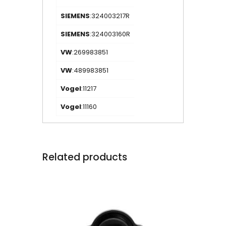
SIEMENS
:324003217R
SIEMENS
:324003160R
VW
:269983851
VW
:489983851
Vogel
:11217
Vogel
:11160
Related products