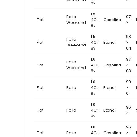
8v
1.5
Palio
97
Fiat
4Cil
Gasolina
Weekend
>
8v
1.5
98
Palio
Fiat
4Cil
Etanol
>
Weekend
8v
04
1.6
97
Palio
Fiat
4Cil
Gasolina
>
Weekend
8v
03
1.0
99
Fiat
Palio
4Cil
Etanol
>
8v
01
1.0
96
Fiat
Palio
4Cil
Etanol
>
8v
1.0
96
Fiat
Palio
4Cil
Gasolina
>