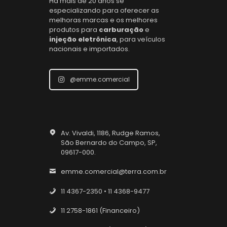
Há mais de 20 anos se
especializando para oferecer as
melhoras marcas e os melhores
produtos para
carburação
e
injeção eletrônica
, para veículos
nacionais e importados.
@emme.comercial
Av. Vivaldi, 1186, Rudge Ramos,
São Bernardo do Campo, SP,
09617-000.
emme.comercial@terra.com.br
11 4367-2350 • 11 4368-9477
11 2758-1861 (Financeiro)