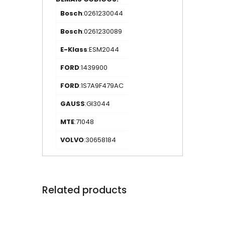
Bosch
:0261230044
Bosch
:0261230089
E-Klass
:ESM2044
FORD
:1439900
FORD
:1S7A9F479AC
GAUSS
:GI3044
MTE
:71048
VOLVO
:30658184
Related products