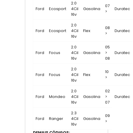
2.0
07
Ford
Ecosport
4Cil
Gasolina
Duratec
>
16v
2.0
08
Ford
Ecosport
4Cil
Flex
Duratec
>
16v
2.0
05
Ford
Focus
4Cil
Gasolina
>
Duratec
16v
08
2.0
10
Ford
Focus
4Cil
Flex
Duratec
>
16v
2.0
02
Ford
Mondeo
4Cil
Gasolina
>
Duratec
16v
07
2.3
09
Ford
Ranger
4Cil
Gasolina
>
16v
DEMAIS CÓDIGOS: