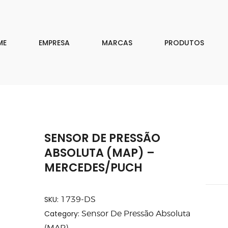
EMPRESA
MARCAS
ME
EMPRESA
MARCAS
PRODUTOS
PRODUTOS
DOWNLOAD
CONTATO
SENSOR DE PRESSÃO
ISAR
ABSOLUTA (MAP) –
MERCEDES/PUCH
SKU:
1739-DS
Category:
Sensor De Pressão Absoluta
(MAP)