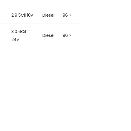
2.9 5Cil 10v
Diesel
96 >
3.0 6Cil
Diesel
96 >
24v