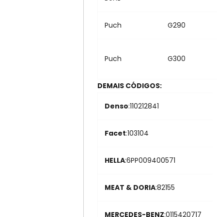
Puch
G290
Puch
G300
DEMAIS CÓDIGOS:
Denso
:110212841
Facet
:103104
HELLA
:6PP009400571
MEAT & DORIA
:82155
MERCEDES-BENZ
:0115420717