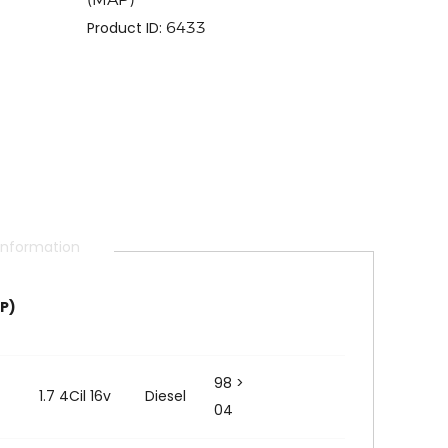
Product ID:
6433
 information
P)
98 >
1.7 4Cil 16v
Diesel
04