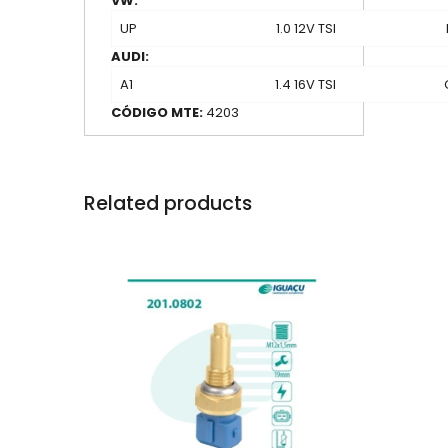
VW:
UP
1.0 12V TSI
AUDI:
A1
1.4 16V TSI
CÓDIGO MTE:
4203
Related products