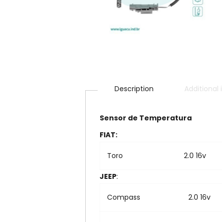
Description
Additional
Sensor de Temperatura
FIAT:
Toro
2.0 16v
JEEP
:
Compass
2.0 16v