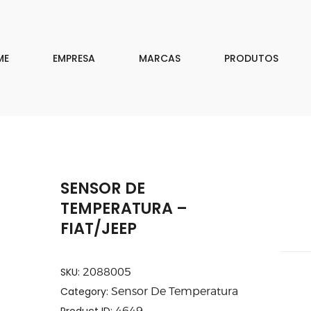
EMPRESA
MARCAS
ME
EMPRESA
MARCAS
PRODUTOS
PRODUTOS
DOWNLOAD
CONTATO
SENSOR DE
ISAR
TEMPERATURA –
FIAT/JEEP
SKU:
2088005
Category:
Sensor De Temperatura
Product ID:
4649