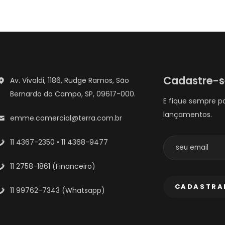
Cadastre-
Av. Vivaldi, 1186, Rudge Ramos, São
Bernardo do Campo, SP, 09617-000.
E fique sempre p
lançamentos.
emme.comercial@terra.com.br
11 4367-2350 • 11 4368-9477
11 2758-1861 (Financeiro)
11 99762-7343 (Whatsapp)