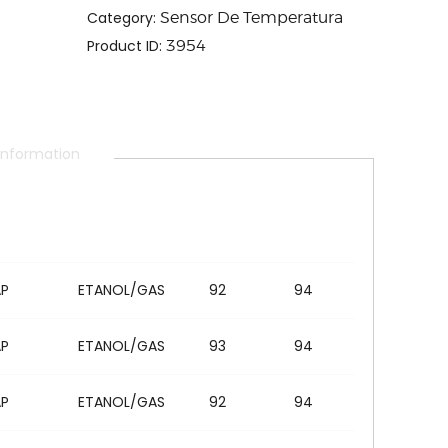
Category:
Sensor De Temperatura
Product ID:
3954
 information
AP
ETANOL/GAS
92
94
AP
ETANOL/GAS
93
94
AP
ETANOL/GAS
92
94