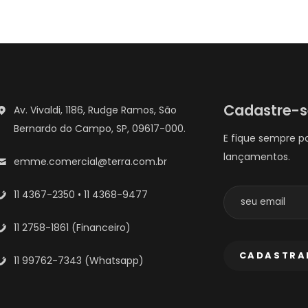
Cadastre-
Av. Vivaldi, 1186, Rudge Ramos, São
Bernardo do Campo, SP, 09617-000.
E fique sempre p
lançamentos.
emme.comercial@terra.com.br
11 4367-2350 • 11 4368-9477
11 2758-1861 (Financeiro)
11 99762-7343 (Whatsapp)