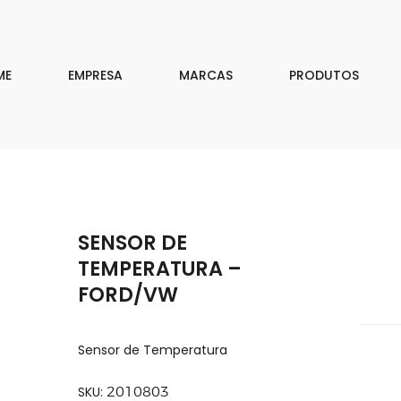
EMPRESA
MARCAS
ME
EMPRESA
MARCAS
PRODUTOS
PRODUTOS
DOWNLOAD
CONTATO
SENSOR DE
ISAR
TEMPERATURA –
FORD/VW
Sensor de Temperatura
SKU:
2010803