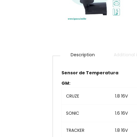
Description
Additional
Sensor de Temperatura
GM:
CRUZE
1.8 16V
SONIC
1.6 16V
TRACKER
1.8 16V