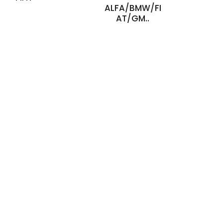
ALFA/BMW/FI
AT/GM..