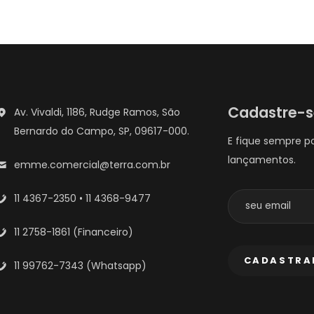
Cadastre-
Av. Vivaldi, 1186, Rudge Ramos, São
Bernardo do Campo, SP, 09617-000.
E fique sempre p
lançamentos.
emme.comercial@terra.com.br
11 4367-2350 • 11 4368-9477
11 2758-1861 (Financeiro)
11 99762-7343 (Whatsapp)