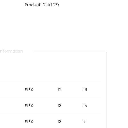
Product ID:
4129
 information
FLEX
12
16
FLEX
13
15
FLEX
13
>