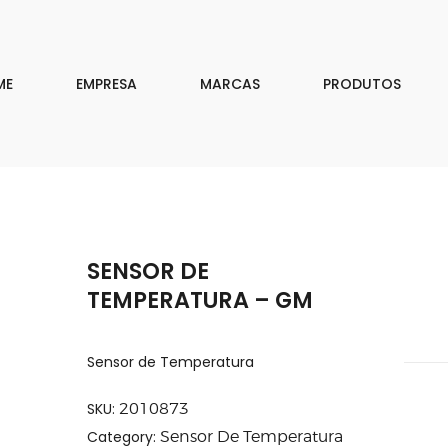
EMPRESA
MARCAS
ME
EMPRESA
MARCAS
PRODUTOS
PRODUTOS
DOWNLOAD
CONTATO
SENSOR DE
ISAR
TEMPERATURA – GM
Sensor de Temperatura
SKU:
2010873
Category:
Sensor De Temperatura