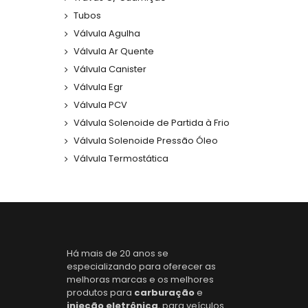
Tubos
Válvula Agulha
Válvula Ar Quente
Válvula Canister
Válvula Egr
Válvula PCV
Válvula Solenoide de Partida à Frio
Válvula Solenoide Pressão Óleo
Válvula Termostática
Há mais de 20 anos se
especializando para oferecer as
melhoras marcas e os melhores
produtos para
carburação
e
injeção eletrônica
, para veículos