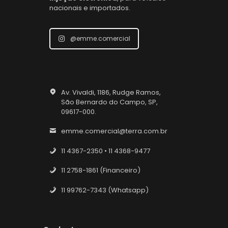
nacionais e importados.
@emme.comercial
Av. Vivaldi, 1186, Rudge Ramos,
São Bernardo do Campo, SP,
09617-000.
emme.comercial@terra.com.br
11 4367-2350 • 11 4368-9477
11 2758-1861 (Financeiro)
11 99762-7343 (Whatsapp)