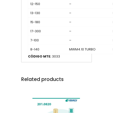
12-150
–
13-130
–
15-180
–
17-300
–
7-100
–
8-140
MWM4.10 TURBO
CÓDIGO MTE:
3033
Related products