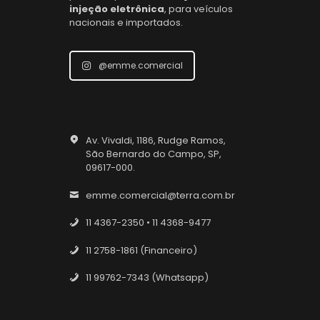
injeção eletrônica
, para veículos
nacionais e importados.
@emme.comercial
Av. Vivaldi, 1186, Rudge Ramos,
São Bernardo do Campo, SP,
09617-000.
emme.comercial@terra.com.br
11 4367-2350 • 11 4368-9477
11 2758-1861 (Financeiro)
11 99762-7343 (Whatsapp)