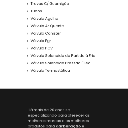
Travas C/ Guarnição
Tubos
Válvula Agulha
Válvula Ar Quente
Válvula Canister
Válvula Egr
Válvula PCV
Válvula Solenoide de Partida à Frio
Válvula Solenoide Pressão Óleo
Válvula Termostática
Há mais de 20 anos se
especializando para oferecer as
melhoras marcas e os melhores
produtos para
carburação
e