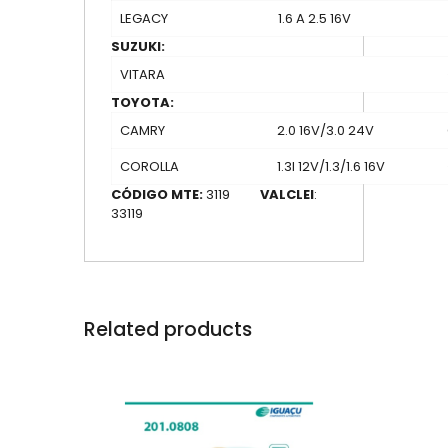
LEGACY
1.6 A 2.5 16V
SUZUKI:
VITARA
TOYOTA:
CAMRY
2.0 16V/3.0 24V
COROLLA
1.3I 12V/1.3/1.6 16V
CÓDIGO MTE:
3119
VALCLEI
:
33119
Related products