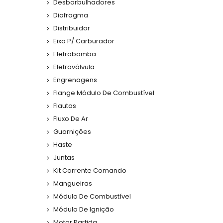
Desborbulhadores
Diafragma
Distribuidor
Eixo P/ Carburador
Eletrobomba
Eletroválvula
Engrenagens
Flange Módulo De Combustível
Flautas
Fluxo De Ar
Guarnições
Haste
Juntas
Kit Corrente Comando
Mangueiras
Módulo De Combustível
Módulo De Ignição
Motor Partida