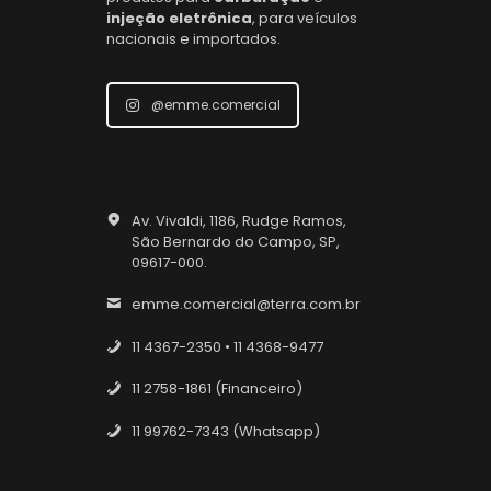
injeção eletrônica
, para veículos
nacionais e importados.
@emme.comercial
Av. Vivaldi, 1186, Rudge Ramos,
São Bernardo do Campo, SP,
09617-000.
emme.comercial@terra.com.br
11 4367-2350 • 11 4368-9477
11 2758-1861 (Financeiro)
11 99762-7343 (Whatsapp)