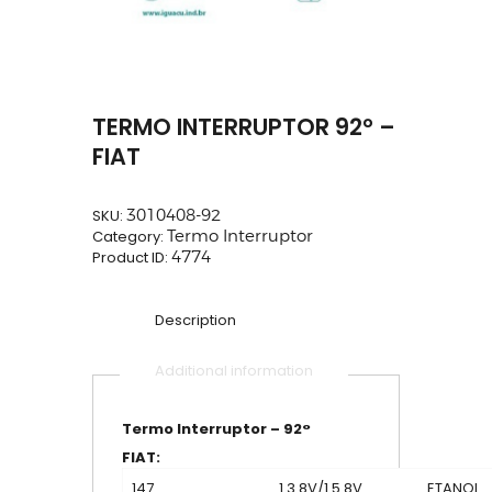
TERMO INTERRUPTOR 92° –
FIAT
SKU:
3010408-92
Category:
Termo Interruptor
Product ID:
4774
Description
Additional information
Termo Interruptor – 92°
FIAT:
147
1.3 8V/1.5 8V
ETANOL