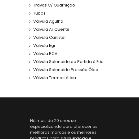
Travas C/ Guarnição
Tubos
Válvula Agulha
Válvula Ar Quente
Válvula Canister
Válvula Egr
Válvula PCV
Válvula Solenoide de Partida à Frio
Válvula Solenoide Pressão Óleo
Válvula Termostática
Há mais de 20 anos se
especializando para oferecer as
melhoras marcas e os melhores
produtos para
carburação
e