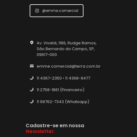
@emme.comercial
Av. Vivaldi, 1186, Rudge Ramos,
São Bernardo do Campo, SP,
09617-000.
emme.comercial@terra.com.br
11 4367-2350 • 11 4368-9477
11 2758-1861 (Financeiro)
11 99762-7343 (Whatsapp)
Cadastre-se em nossa
Newsletter.