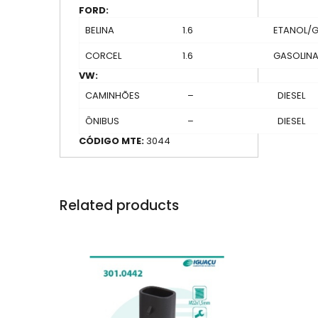
FORD:
BELINA
1.6
ETANOL/
CORCEL
1.6
GASOLIN
VW:
CAMINHÕES
–
DIESEL
ÔNIBUS
–
DIESEL
CÓDIGO MTE:
3044
Related products