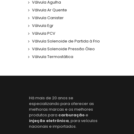
Válvula Agulha
Válvula Ar Quente
Válvula Canister
Válvula Egr
Válvula PCV
Válvula Solenoide de Partida à Frio
Válvula Solenoide Pressão Óleo
Válvula Termostática
Há mais de 20 anos se
especializando para oferecer as
melhoras marcas e os melhores
produtos para
carburação
e
injeção eletrônica
, para veículos
nacionais e importados.